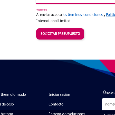
*Necesario
Al enviar acepta
los términos, condiciones
y
Polít
International Limited
SOLICITAR PRESUPUESTO
Únete a
l thermoformado
Iniciar sesión
s de caso
Contacto
 historia
Entrega y devoluciones