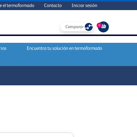
e el termoformado
Contacto
Iniciar sesión
0
Comparar
rios
Encuentra tu solución en termoformado