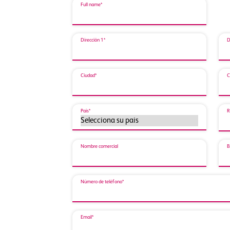
Full name*
Dirección 1*
D
Ciudad*
C
País*
R
Nombre comercial
B
Número de teléfono*
Email*