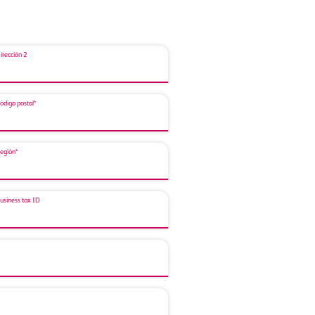
irección 2
ódigo postal*
egión*
usiness tax ID