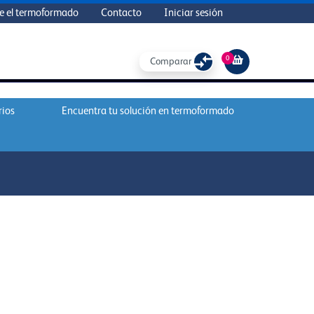
e el termoformado
Contacto
Iniciar sesión
0
Comparar
rios
Encuentra tu solución en termoformado