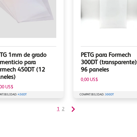
TG 1mm de grado
PETG para Formech
imenticio para
300DT (transparente)
rmech 450DT (12
96 paneles
neles)
0,00 US$
,00 US$
ATIBILIDAD:
450DT
COMPATIBILIDAD:
300DT
1
2