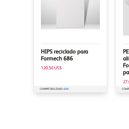
HIPS reciclado para
PE
Formech 686
al
Fo
120,50 US$
pa
27
COMPATIBILIDAD:
686
COMP