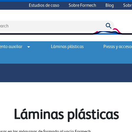
Estudios de caso
Sobre Formech
Blog
Sobr
nto auxiliar
Láminas plásticas
Piezas y acceso
Láminas plásticas
 usar en las máquinas de formado al vacío Formech.