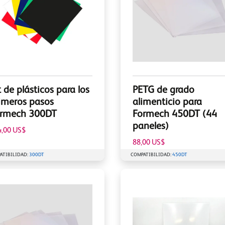
t de plásticos para los
PETG de grado
imeros pasos
alimenticio para
rmech 300DT
Formech 450DT (44
paneles)
4,00 US$
88,00 US$
ATIBILIDAD:
300DT
COMPATIBILIDAD:
450DT