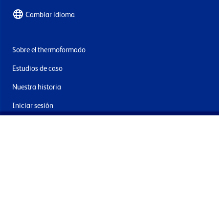
Cambiar idioma
Sobre el thermoformado
Estudios de caso
Nuestra historia
Iniciar sesión
Contacto
Entrega y devoluciones
Únete a nuestra newsletter
Al enviar acepta los términos, condiciones y política de