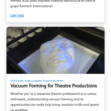
remoto, B2B) para impulsar nuestras ventas B2B en todo el
grupo Formech International.
Leer más
Cine & teatro
Juegos y juguetes
Proyectos de clientes
Vacuum Forming for Theatre Productions
Whether you’re a seasoned theatre professional or a curious
enthusiast, understanding vacuum forming and its
opportunities can really help bring creations to life and speed-
up workflow.