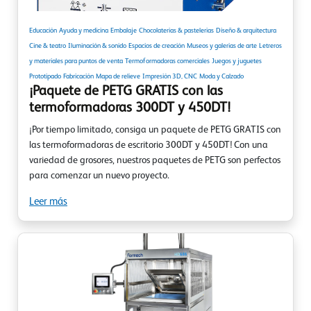
Educación
Ayuda y medicina
Embalaje
Chocolaterías & pastelerías
Diseño & arquitectura
Cine & teatro
Iluminación & sonido
Espacios de creación
Museos y galerías de arte
Letreros
y materiales para puntos de venta
Termoformadoras comerciales
Juegos y juguetes
Prototipado
Fabricación
Mapa de relieve
Impresión 3D, CNC
Moda y Calzado
¡Paquete de PETG GRATIS con las
termoformadoras 300DT y 450DT!
¡Por tiempo limitado, consiga un paquete de PETG GRATIS con
las termoformadoras de escritorio 300DT y 450DT! Con una
variedad de grosores, nuestros paquetes de PETG son perfectos
para comenzar un nuevo proyecto.
Leer más