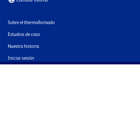
Cambiar idioma
Sobre el thermoformado
Estudios de caso
Nuestra historia
Iniciar sesión
Contacto
Entrega y devoluciones
Únete a nuestra newsletter
Al enviar acepta los términos, condiciones y política de
privacidad