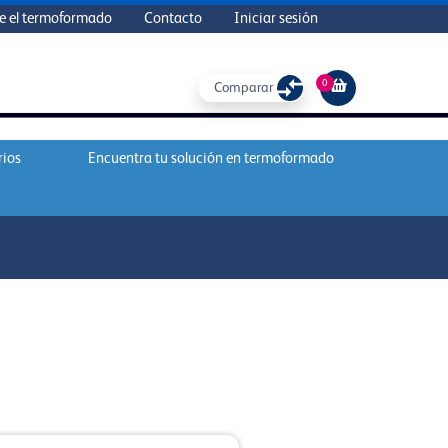
e el termoformado
Contacto
Iniciar sesión
0
Comparar
rios
Encuentra tu solución en termoformado