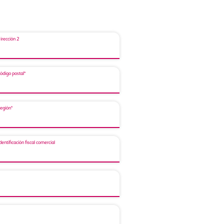
irección 2
ódigo postal*
egión*
dentificación fiscal comercial