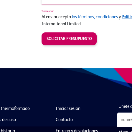
*Necesario
Al enviar acepta
los términos, condiciones
y
Polít
International Limited
SOLICITAR PRESUPUESTO
Únete a
l thermoformado
Iniciar sesión
s de caso
Contacto
 historia
Entrega y devoluciones