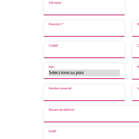
Full name*
Dirección 1*
D
Ciudad*
C
País*
R
Nombre comercial
I
Número de teléfono*
Email*