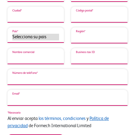
Ciudad*
Código postal*
País*
Región*
Nombre comercial
Business tax ID
Número de teléfono*
Email*
*Necesario
Al enviar acepta
los términos, condiciones
y
Política de
privacidad
de Formech International Limited