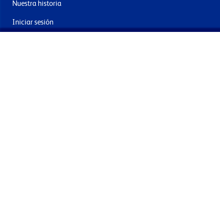
Nuestra historia
Iniciar sesión
Contacto
Entrega y devoluciones
Únete a nuestra newsletter
Al enviar acepta los términos, condiciones y política de
privacidad
Términos y condiciones
Política de privacidad