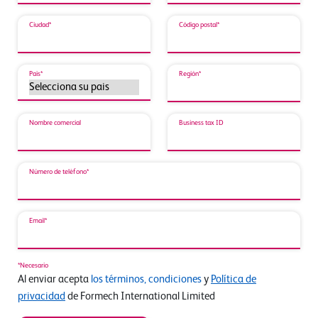
Ciudad*
Código postal*
País*
Región*
Nombre comercial
Business tax ID
Número de teléfono*
Email*
*Necesario
Al enviar acepta
los términos, condiciones
y
Política de
privacidad
de Formech International Limited