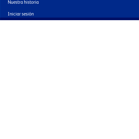
Nuestra historia
Iniciar sesión
Contacto
Entrega y devoluciones
Únete a nuestra newsletter
Al enviar acepta los términos, condiciones y política de
privacidad
Términos y condiciones
Política de privacidad