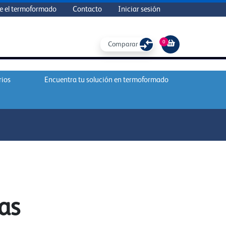
e el termoformado
Contacto
Iniciar sesión
0
Comparar
rios
Encuentra tu solución en termoformado
as