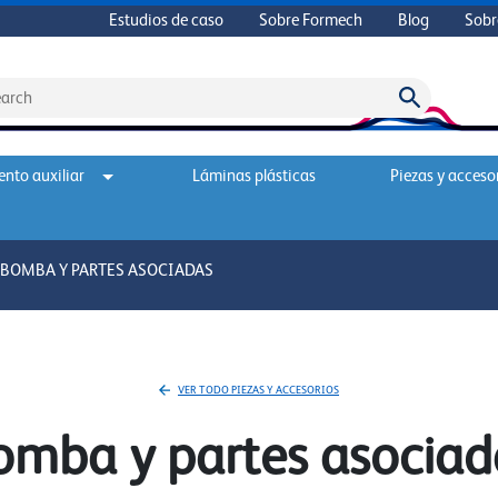
Estudios de caso
Sobre Formech
Blog
Sobr
nto auxiliar
Láminas plásticas
Piezas y acceso
>
BOMBA Y PARTES ASOCIADAS
VER TODO PIEZAS Y ACCESORIOS
omba y partes asociad