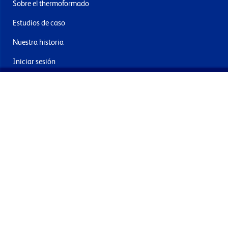
Sobre el thermoformado
Estudios de caso
Nuestra historia
Iniciar sesión
Contacto
Entrega y devoluciones
Únete a nuestra newsletter
Al enviar acepta los términos, condiciones y política de
privacidad