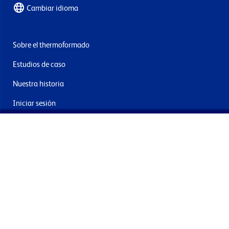
Cambiar idioma
Sobre el thermoformado
Estudios de caso
Nuestra historia
Iniciar sesión
Contacto
Entrega y devoluciones
Únete a nuestra newsletter
Al enviar acepta los términos, condiciones y política de
privacidad