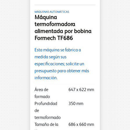
MÁQUINAS AUTOMÁTICAS
Máquina
termoformadora
alimentada por bobina
Formech TF686
Esta máquina se fabrica a
medida según sus
especificaciones; solicite un
presupuesto para obtener más
información.
Área de
647
x
622
mm
formado
Profundidad
350
mm
de
termoformado
Tamaño de la
686
x
660
mm