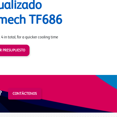
ualizado
mech TF686
 4 in total, for a quicker cooling time
AR PRESUPUESTO
?
CONTÁCTENOS