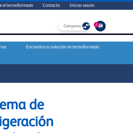
e el termoformado
Contacto
Iniciar sesión
0
Comparar
rios
Encuentra tu solución en termoformado
tema de
rigeración