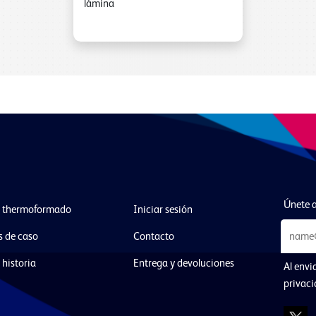
lámina
Únete a
l thermoformado
Iniciar sesión
s de caso
Contacto
 historia
Entrega y devoluciones
Al envi
privac