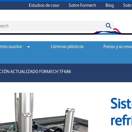
Estudios de caso
Sobre Formech
Blog
Sobr
nto auxiliar
Láminas plásticas
Piezas y acceso
ACIÓN ACTUALIZADO FORMECH TF686
Sis
ref