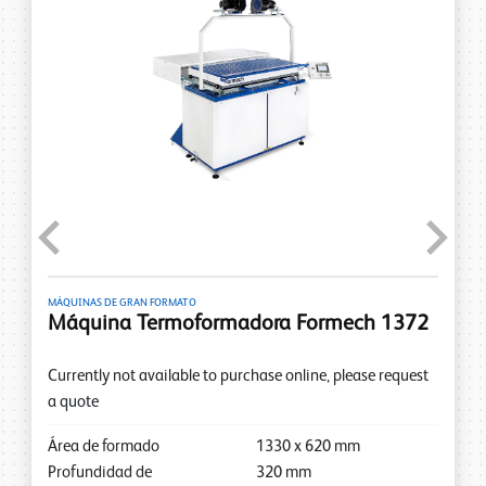
Previous
Next
MÁQUINAS DE GRAN FORMATO
Máquina Termoformadora Formech 1372
Currently not available to purchase online, please request
a quote
Área de formado
1330
x
620
mm
Profundidad de
320
mm