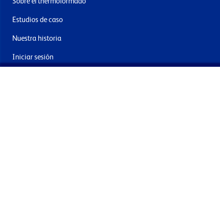
Sobre el thermoformado
Estudios de caso
Nuestra historia
Iniciar sesión
Contacto
Entrega y devoluciones
Únete a nuestra newsletter
Al enviar acepta los términos, condiciones y política de
privacidad