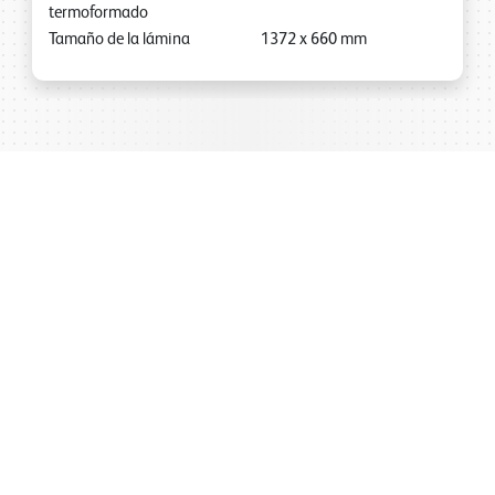
termoformado
Tamaño de la lámina
1372
x
660
mm