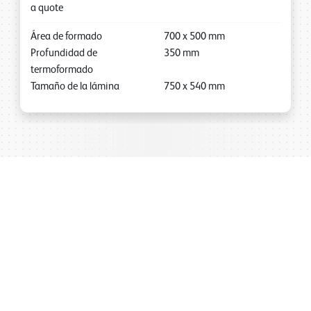
a quote
Área de formado
700
x
500
mm
Profundidad de
350
mm
termoformado
Tamaño de la lámina
750
x
540
mm