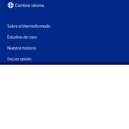
Cambiar idioma
Sobre el thermoformado
Estudios de caso
Nuestra historia
Iniciar sesión
Contacto
Entrega y devoluciones
Únete a nuestra newsletter
Al enviar acepta los términos, condiciones y política de