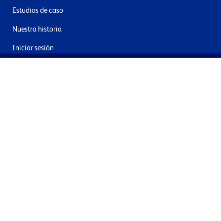
Estudios de caso
Nuestra historia
Iniciar sesión
Contacto
Entrega y devoluciones
Únete a nuestra newsletter
Al enviar acepta los términos, condiciones y política de
privacidad