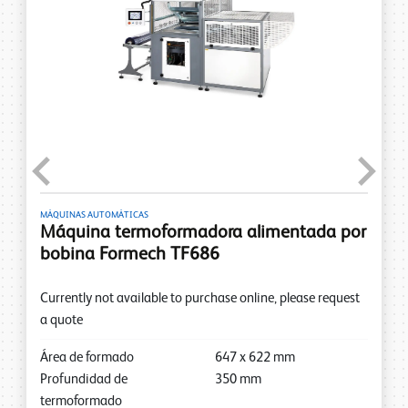
Previous
Next
MÁQUINAS AUTOMÁTICAS
Máquina termoformadora alimentada por
bobina Formech TF686
Currently not available to purchase online, please request
a quote
Área de formado
647
x
622
mm
Profundidad de
350
mm
termoformado