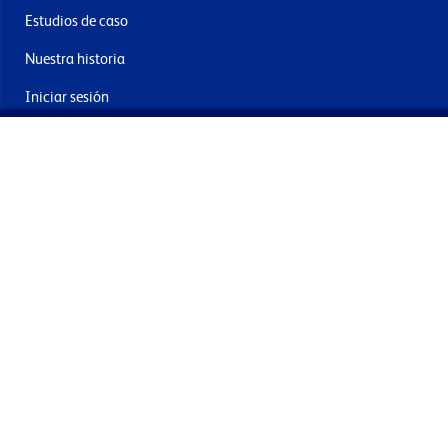
Estudios de caso
Nuestra historia
Iniciar sesión
Contacto
Entrega y devoluciones
Únete a nuestra newsletter
Al enviar acepta los términos, condiciones y política de
privacidad