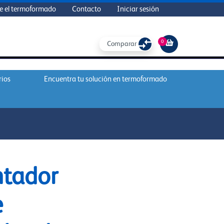
e el termoformado
Contacto
Iniciar sesión
0
Comparar
rios
Encuentra tu solución en termoformado
ntador
e