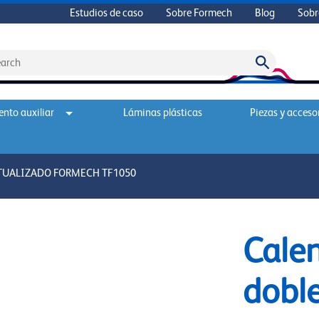
Estudios de caso
Sobre Formech
Blog
Sobr
nto auxiliar
Láminas plásticas
Piezas y acceso
TUALIZADO FORMECH TF1050
Cale
dobl