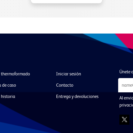
Únete a
l thermoformado
Iniciar sesión
s de caso
Contacto
 historia
Entrega y devoluciones
Al envi
privac