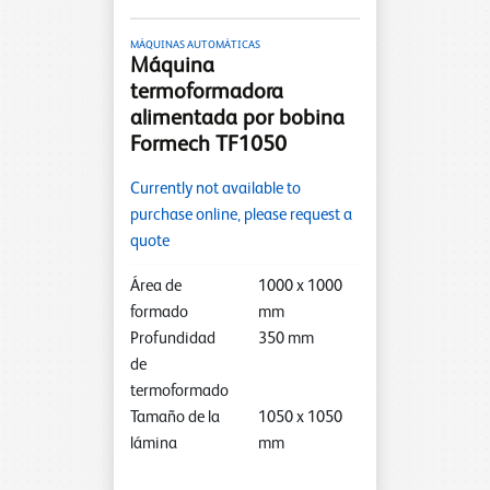
MÁQUINAS AUTOMÁTICAS
Máquina
termoformadora
alimentada por bobina
Formech TF1050
Currently not available to
purchase online, please request a
quote
Área de
1000
x
1000
formado
mm
Profundidad
350
mm
de
termoformado
Tamaño de la
1050
x
1050
lámina
mm