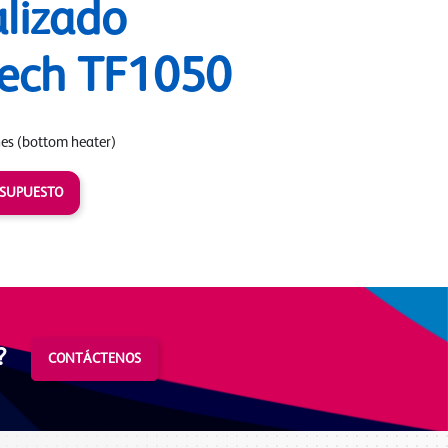
lizado
ech TF1050
nes (bottom heater)
ESUPUESTO
?
CONTÁCTENOS