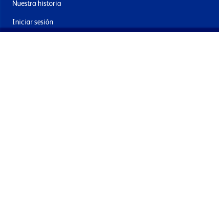
Nuestra historia
Iniciar sesión
Contacto
Entrega y devoluciones
Únete a nuestra newsletter
Al enviar acepta los términos, condiciones y política de
privacidad
Términos y condiciones
Política de privacidad