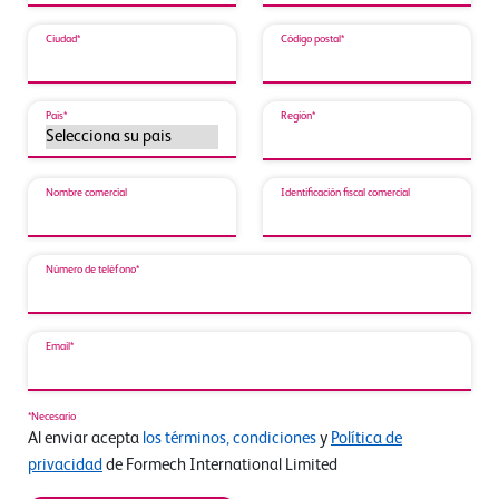
Ciudad*
Código postal*
País*
Región*
Nombre comercial
Identificación fiscal comercial
Número de teléfono*
Email*
*Necesario
Al enviar acepta
los términos, condiciones
y
Política de
privacidad
de Formech International Limited