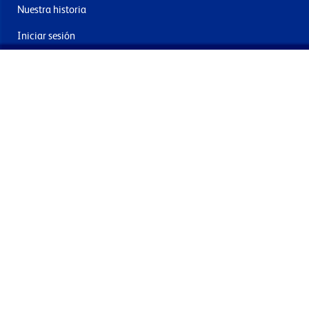
Nuestra historia
Iniciar sesión
Contacto
Entrega y devoluciones
Únete a nuestra newsletter
Al enviar acepta los términos, condiciones y política de
privacidad
Términos y condiciones
Política de privacidad