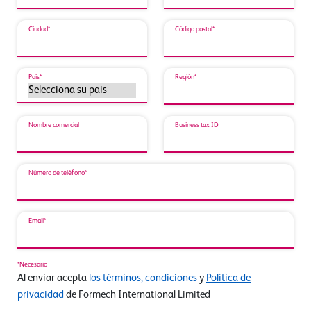
Ciudad*
Código postal*
País*
Región*
Nombre comercial
Business tax ID
Número de teléfono*
Email*
*Necesario
Al enviar acepta
los términos, condiciones
y
Política de
privacidad
de Formech International Limited