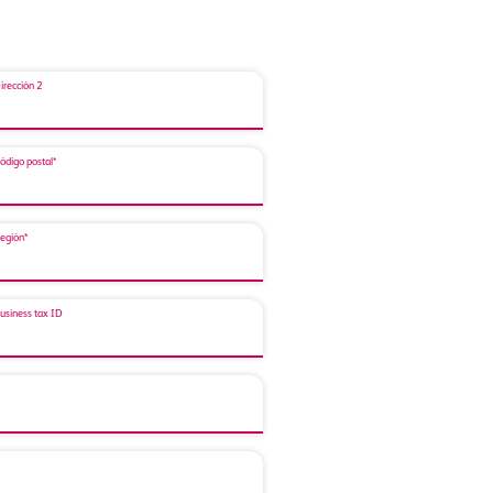
irección 2
ódigo postal*
egión*
usiness tax ID