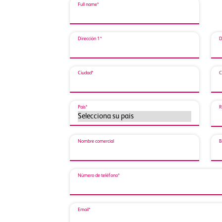
Full name*
Dirección 1*
D
Ciudad*
C
País*
R
Nombre comercial
B
Número de teléfono*
Email*