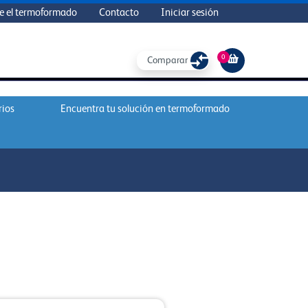
e el termoformado
Contacto
Iniciar sesión
0
Comparar
rios
Encuentra tu solución en termoformado