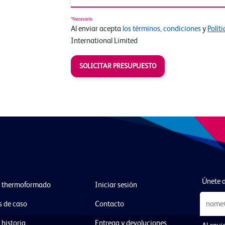
*Necesario
Al enviar acepta
los términos, condiciones
y
Polít
International Limited
SOLICITAR PRESUPUESTO
Únete a
l thermoformado
Iniciar sesión
s de caso
Contacto
 historia
Entrega y devoluciones