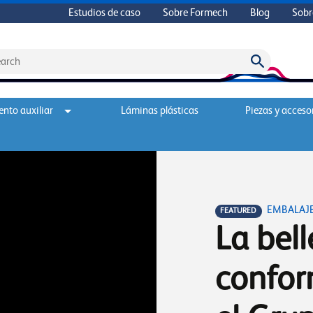
Estudios de caso
Sobre Formech
Blog
Sobr
nto auxiliar
Láminas plásticas
Piezas y acceso
EMBALAJ
FEATURED
La bell
confor