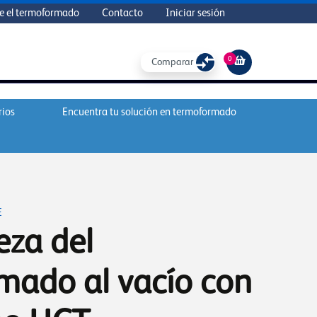
e el termoformado
Contacto
Iniciar sesión
0
Comparar
rios
Encuentra tu solución en termoformado
E
eza del
mado al vacío con