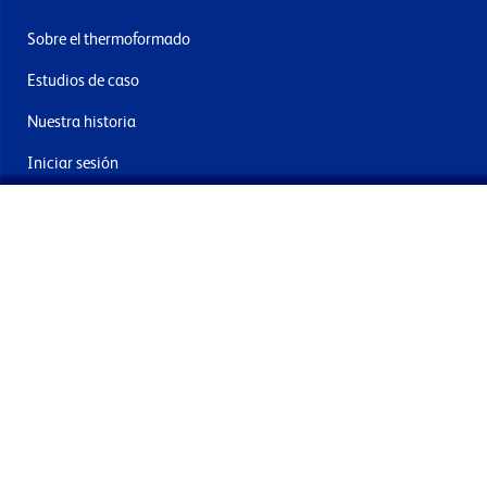
Sobre el thermoformado
Estudios de caso
Nuestra historia
Iniciar sesión
Contacto
Entrega y devoluciones
Únete a nuestra newsletter
Al enviar acepta los términos, condiciones y política de
privacidad