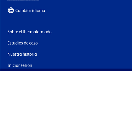
Cambiar idioma
Sobre el thermoformado
Estudios de caso
Nuestra historia
Iniciar sesión
Contacto
Entrega y devoluciones
Únete a nuestra newsletter
Al enviar acepta los términos, condiciones y política de