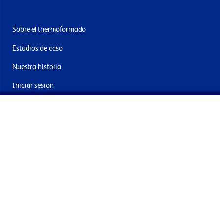
Sobre el thermoformado
Estudios de caso
Nuestra historia
Iniciar sesión
Contacto
Entrega y devoluciones
Únete a nuestra newsletter
Al enviar acepta los términos, condiciones y política de
privacidad