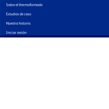
Sobre el thermoformado
Estudios de caso
Nuestra historia
Iniciar sesión
Contacto
Entrega y devoluciones
Únete a nuestra newsletter
Al enviar acepta los términos, condiciones y política de
privacidad