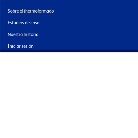
Sobre el thermoformado
Estudios de caso
Nuestra historia
Iniciar sesión
Contacto
Entrega y devoluciones
Únete a nuestra newsletter
Al enviar acepta los términos, condiciones y política de
privacidad