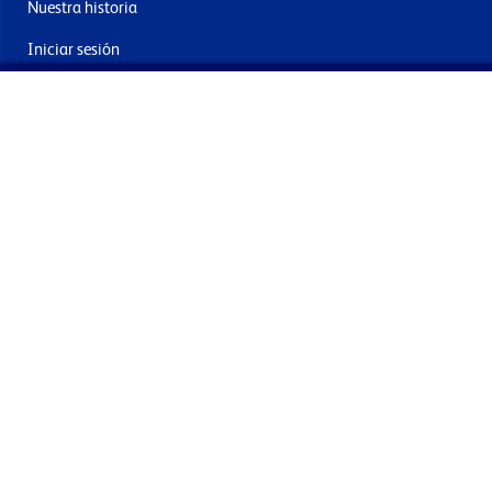
Nuestra historia
Iniciar sesión
Contacto
Entrega y devoluciones
Únete a nuestra newsletter
Al enviar acepta los términos, condiciones y política de
privacidad
Términos y condiciones
Política de privacidad