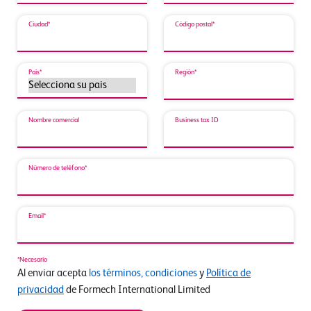
Ciudad*
Código postal*
País*
Región*
Nombre comercial
Business tax ID
Número de teléfono*
Email*
*Necesario
Al enviar acepta
los términos, condiciones
y
Política de
privacidad
de Formech International Limited