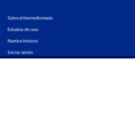
Sobre el thermoformado
Estudios de caso
Nuestra historia
Iniciar sesión
Contacto
Entrega y devoluciones
Únete a nuestra newsletter
Al enviar acepta los términos, condiciones y política de
privacidad