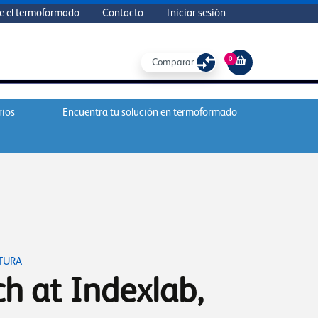
e el termoformado
Contacto
Iniciar sesión
0
Comparar
rios
Encuentra tu solución en termoformado
TURA
h at Indexlab,