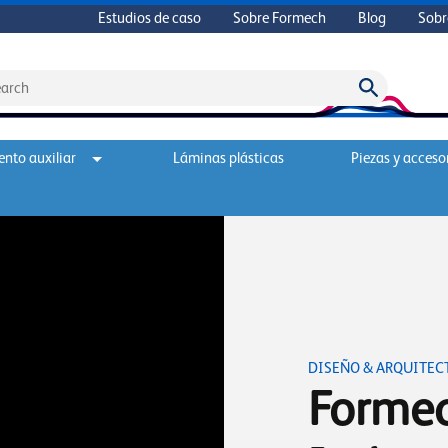
Estudios de caso
Sobre Formech
Blog
Sobr
nto auxiliar
Láminas plásticas
Piezas y acceso
DISEÑO & ARQUITEC
Formec