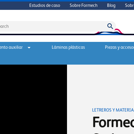
Estudios de caso
Sobre Formech
Blog
Sobr
nto auxiliar
Láminas plásticas
Piezas y acceso
LETREROS Y MATERIA
Formec